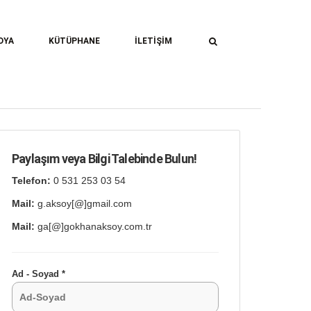
Find
DYA
KÜTÜPHANE
İLETIŞIM
Paylaşım veya Bilgi Talebinde Bulun!
Telefon:
0 531 253 03 54
Mail:
g.aksoy[@]gmail.com
Mail:
ga[@]gokhanaksoy.com.tr
Ad - Soyad *