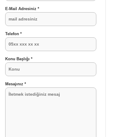
E-Mail Adresiniz *
Telefon *
Konu Başlığı *
Mesajınız *