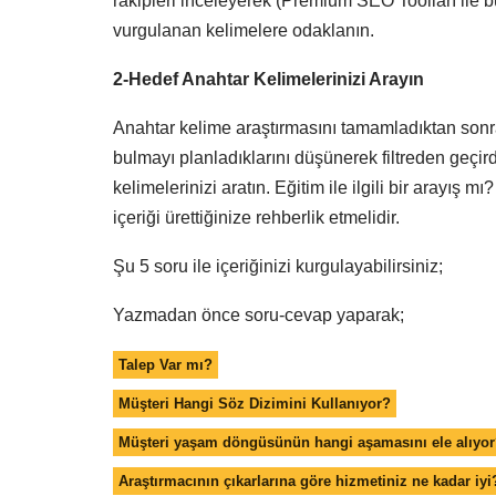
rakipleri inceleyerek (Premium SEO Toolları ile bun
vurgulanan kelimelere odaklanın.
2-Hedef Anahtar Kelimelerinizi Arayın
Anahtar kelime araştırmasını tamamladıktan sonra
bulmayı planladıklarını düşünerek filtreden geçi
kelimelerinizi aratın. Eğitim ile ilgili bir arayış m
içeriği ürettiğinize rehberlik etmelidir.
Şu 5 soru ile içeriğinizi kurgulayabilirsiniz;
Yazmadan önce soru-cevap yaparak;
Talep Var mı?
Müşteri Hangi Söz Dizimini Kullanıyor?
Müşteri yaşam döngüsünün hangi aşamasını ele alıyo
Araştırmacının çıkarlarına göre hizmetiniz ne kadar iyi