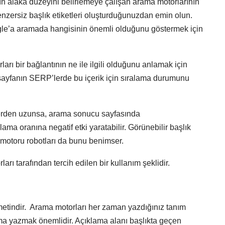
anın alaka düzeyini belirlemeye çalışan arama motorlarının
benzersiz başlık etiketleri oluşturduğunuzdan emin olun.
gle’a aramada hangisinin önemli olduğunu göstermek için
rları bir bağlantının ne ile ilgili olduğunu anlamak için
bir sayfanın SERP’lerde bu içerik için sıralama durumunu
kterden uzunsa, arama sonucu sayfasında
klama oranına negatif etki yaratabilir. Görünebilir başlık
motoru robotları da bunu benimser.
arı tarafından tercih edilen bir kullanım şeklidir.
cı metindir. Arama motorları her zaman yazdığınız tanım
klama yazmak önemlidir. Açıklama alanı başlıkta geçen