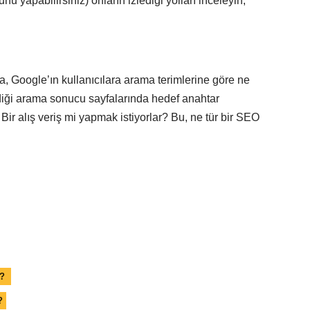
u yapabilirsiniz) onların izlediği yolları inceleyin,
, Google’ın kullanıcılara arama terimlerine göre ne
rdiği arama sonucu sayfalarında hedef anahtar
ı? Bir alış veriş mi yapmak istiyorlar? Bu, ne tür bir SEO
r?
?